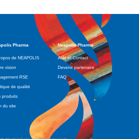
ed
polis Pharma
Neapolis Pharma
ge
ropos de NEAPOLIS
Aide et Contact
re vision
Devenir partenaire
gagement RSE
FAQ
itique de qualité
 produits
n du site