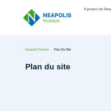
Aller
au
Top
A propos de Neap
contenu
menu
principal
Neapolis Pharma
Plan Du Site
Plan du site