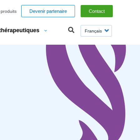
espaces
Devenir partenaire
Contact
produits
SELECT
thérapeutiques
YOUR
LANGUAGE