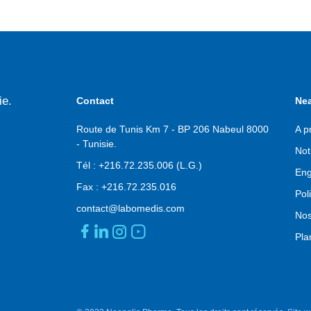
Pi
ie.
Contact
Nea
de
pa
Route de Tunis Km 7 - BP 206 Nabeul 8000
A p
- Tunisie.
Not
Tél :
+216.72.235.006
(L.G.)
En
Fax :
+216.72.235.016
Pol
contact@labomedis.com
Nos
Pla